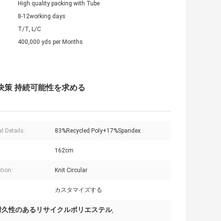
High quality packing with Tube
8-12working days
T/T, L/C
400,000 yds per Months
決策 持続可能性を求める
l Details:
83%Recycled Poly+17%Spandex
162cm
tion:
Knit Circular
カスタマイズする
耐久性のあるリサイクルポリエステル
,