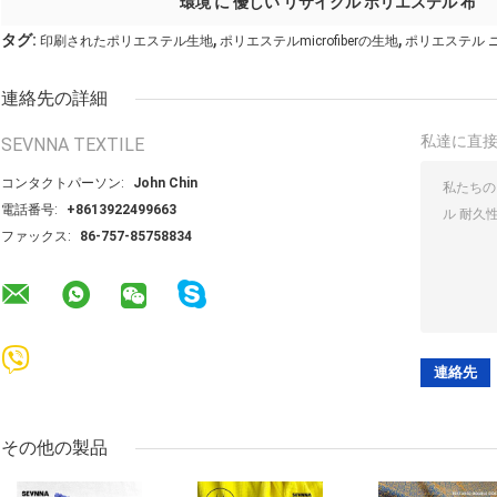
環境 に 優しい リサイクル ポリエステル 布
,
,
タグ:
印刷されたポリエステル生地
ポリエステルmicrofiberの生地
ポリエステル 
連絡先の詳細
私達に直
SEVNNA TEXTILE
コンタクトパーソン:
John Chin
電話番号:
+8613922499663
ファックス:
86-757-85758834
その他の製品