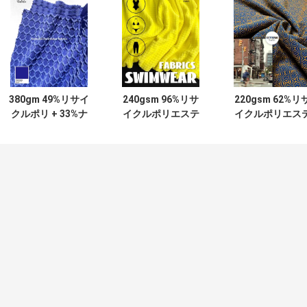
380gm 49%リサイ
240gsm 96%リサ
220gsm 62%リ
クルポリ + 33%ナ
イクルポリエステ
イクルポリエス
イロン + 18%スパ
ル + 4%スパンデッ
ル + 32%ナイロ
ンデックス リサイ
クス リサイクルポ
+ 6%スパンデッ
クルポリエステル
リエステルニット
ス リサイクルポ
布
丸編み生地
エステルニット
地（丸編み用）