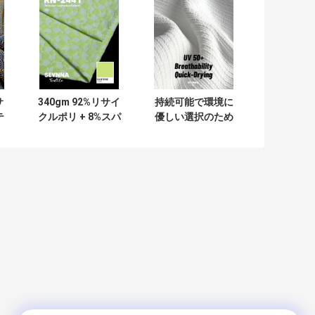
サ
340gm 92%リサイ
持続可能で環境に
テ
クルポリ + 8%スパ
優しい選択のため
ン
ンデックス リサイ
に最高のリサイク
ク
クルポリエステル
ルポリエステル布
リ
繊維 RN-2441
を見つけます
生