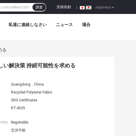
見積依頼
調査
|
Japanese
私達に連絡しなさい
ニュース
場合
める
しい解決策 持続可能性を求める
Guangdong，China
Recycled Polyester Fabric
GRS Certificates
RT-4535
tity:
Negotiable
交渉可能