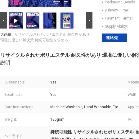
Packaging Details:
Delivery Time:
Payment Terms:
Supply Ability:
大画像 :
リサイクルされたポリエステル 耐久性があり
連絡先
環境に優しい解決策 持続可能性を求める
リサイクルされたポリエステル 耐久性があり 環境に優しい解
説明
Sustainable:
Yes
Materia
Breathable:
Yes
Width:
Care Instructions:
Machine Washable, Hand Washable, Etc.
Applica
Weight:
185gsm
色:
持続可能性 リサイクルされたポリエステル
,
ハイライト: