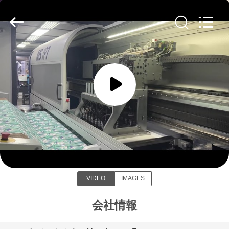
生
地
supplier.
Copyright
©
2019
-
2026
家
SEVNNA
TEXTILE.
All
Rights
Reserved.
プ
ロ
ダ
SEVNNA TEXTILE
ク
ト
VIDEO
IMAGES
VR
会社情報
シ