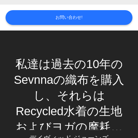
場
旅
お問い合わせ!
行
品
質
私達は過去の10年の
管
Sevnnaの織布を購入
理
し、それらは
私
Recycled水着の生地
達
およびヨガの摩耗の
に