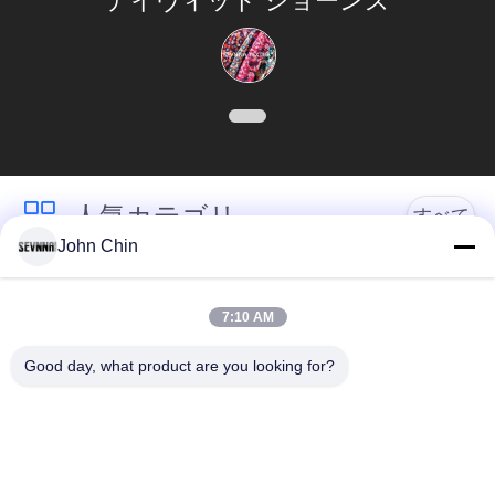
デイヴィッド ジョーンズ
生地のための工場を
連
growthing
絡
し
な
さ
人気カテゴリ
すべて
い
John Chin
リサイクルされた水
リサイクルされたナ
ニ
着の生地
イロン生地
7:10 AM
ュ
Good day, what product are you looking for?
リサイクル ポリエス
ライクラのリサイク
ー
テル織物
ルされた生地
ス
エコの友好的な水着
見直すの生地