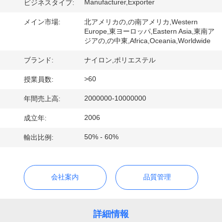
Manufacturer,Exporter
ビジネスタイプ:
ョ
メイン市場:
北アメリカの,の南アメリカ,Western
Europe,東ヨーロッパ,Eastern Asia,東南ア
ー
ジアの,の中東,Africa,Oceania,Worldwide
ブランド:
ナイロン,ポリエステル
私
>60
授業員数:
達
2000000-10000000
年間売上高:
に
2006
成立年:
つ
50% - 60%
輸出比例:
い
て
会社案内
品質管理
工
詳細情報