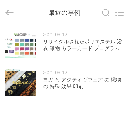
生
地
supplier.
最近の事例
Copyright
©
2019
-
2026
家
SEVNNA
2021-06-12
TEXTILE.
All
リサイクルされたポリエステル 浴
Rights
Reserved.
衣 織物 カラーカード プログラム
プ
ロ
ダ
2021-06-12
ヨガ と アクティヴウェア の 織物
ク
の 特殊 効果 印刷
ト
VR
シ