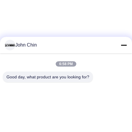
ョ
ー
私
John Chin
達
に
6:58 PM
loading...
つ
Good day, what product are you looking for?
い
人気カテゴリ
すべて
て
リサイクルされた水
リサイクルされたナ
着の生地
イロン生地
工