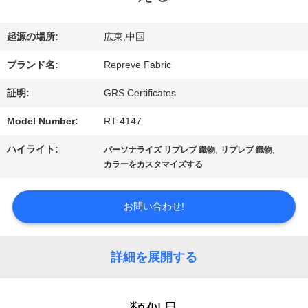
シ
起源の場所:
広東,中国
ョ
ブランド名:
Repreve Fabric
ー
証明:
GRS Certificates
私
Model Number:
RT-4147
達
ハイライト:
,
,
パーソナライズ リプレブ 織物
リプレブ 織物
カラーをカスタマイズする
に
お問い合わせ!
つ
い
詳細を展開する
て