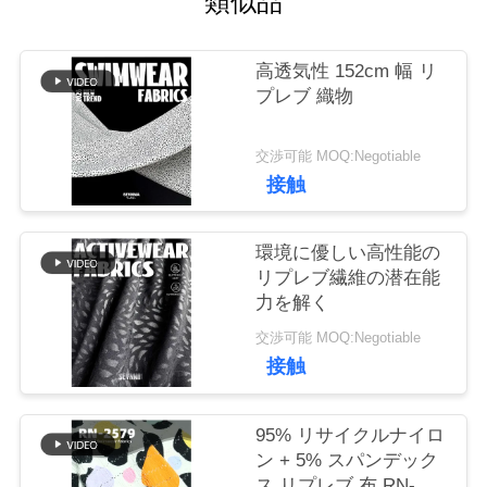
類似品
工
場
高透気性 152cm 幅 リ
プレブ 織物
旅
行
交渉可能 MOQ:Negotiable
接触
品
環境に優しい高性能の
リプレブ繊維の潜在能
質
力を解く
管
交渉可能 MOQ:Negotiable
接触
理
95% リサイクルナイロ
私
ン + 5% スパンデック
ス リプレブ 布 RN-