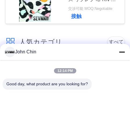
達
2579
交渉可能 MOQ:Negotiable
接触
に
連
人気カテゴリ
絡
すべて
John Chin
し
リサイクルされた水
リサイクルされたナ
な
着の生地
イロン生地
12:14 PM
さ
Good day, what product are you looking for?
リサイクル ポリエス
ライクラのリサイク
い
テル織物
ルされた生地
エコの友好的な水着
ニ
見直すの生地
の生地
ュ