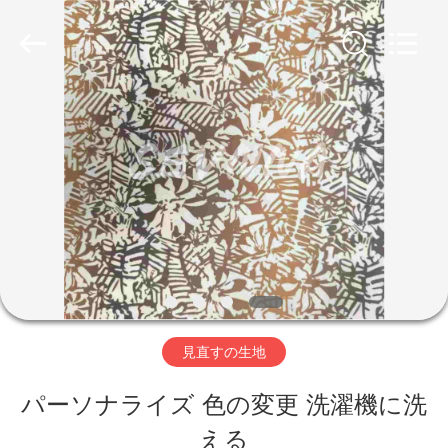
生
地
supplier.
Copyright
©
2019
家
-
2026
SEVNNA
TEXTILE.
All
プ
Rights
Reserved.
ロ
ダ
ク
ト
見直すの生地
パーソナライズ 色の変更 洗濯機に洗
VR
える