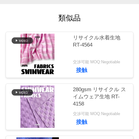
工
類似品
場
旅
リサイクル水着生地
行
RT-4564
交渉可能 MOQ:Negotiable
品
接触
質
280gsm リサイクル ス
管
イムウェア生地 RT-
4158
理
交渉可能 MOQ:Negotiable
接触
私