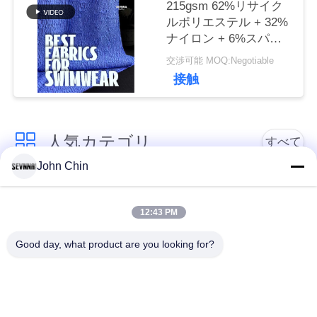
215gsm 62%リサイク
達
ルポリエステル + 32%
ナイロン + 6%スパン
に
デックス リサイクル水
交渉可能 MOQ:Negotiable
着生地 RT-4646
連
接触
絡
し
人気カテゴリ
すべて
な
John Chin
さ
リサイクルされた水
リサイクルされたナ
着の生地
イロン生地
12:43 PM
い
Good day, what product are you looking for?
リサイクル ポリエス
ライクラのリサイク
テル織物
ルされた生地
ニ
ュ
エコの友好的な水着