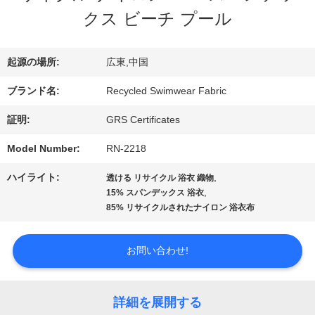
シ
クス ビーチ プール
ョ
起源の場所:
広東,中国
ー
ブランド名:
Recycled Swimwear Fabric
証明:
GRS Certificates
私
Model Number:
RN-2218
達
ハイライト:
,
透ける リサイクル 浴衣 織物
に
,
15% スパンデックス 浴衣
85% リサイクルされたナイロン 浴衣布
つ
い
お問い合わせ!
て
詳細を展開する