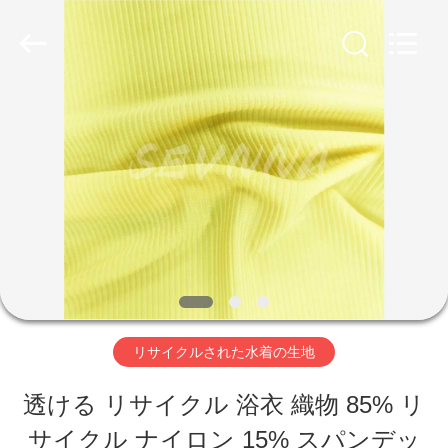
生
地
supplier.
Copyright
©
2019
家
-
2026
SEVNNA
TEXTILE.
All
プ
Rights
Reserved.
ロ
ダ
ク
ト
リサイクルされた水着の生地
透ける リサイクル 浴衣 織物 85% リ
VR
サイクル ナイロン 15% スパンデッ