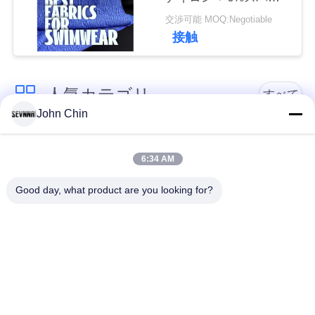
連
デックス リサイクル水
交渉可能 MOQ:Negotiable
着生地 RT-4646
絡
接触
し
人気カテゴリ
な
すべて
John Chin
さ
リサイクルされた水
リサイクルされたナ
い
着の生地
イロン生地
6:34 AM
Good day, what product are you looking for?
ニ
リサイクル ポリエス
ライクラのリサイク
テル織物
ルされた生地
ュ
ー
エコの友好的な水着
見直すの生地
の生地
ス