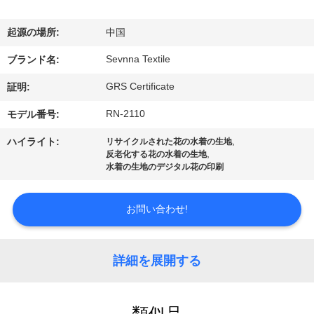
ョ
起源の場所:
中国
ー
Sevnna Textile
ブランド名:
GRS Certificate
証明:
私
RN-2110
モデル番号:
達
,
ハイライト:
リサイクルされた花の水着の生地
に
,
反老化する花の水着の生地
水着の生地のデジタル花の印刷
つ
い
お問い合わせ!
て
詳細を展開する
工
類似品