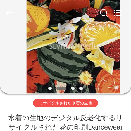
生
地
supplier.
Copyright
©
2019
-
2026
家
SEVNNA
TEXTILE.
All
Rights
Reserved.
プ
ロ
ダ
ク
ト
リサイクルされた水着の生地
VR
水着の生地のデジタル反老化するリ
サイクルされた花の印刷Dancewear
シ