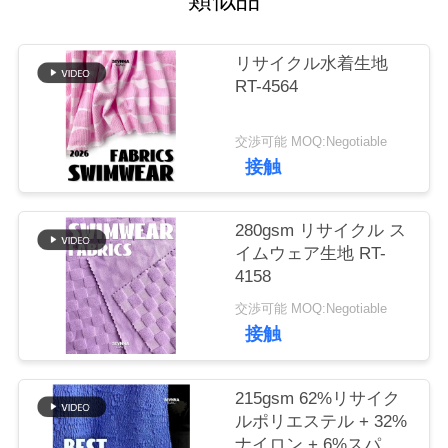
場
旅
リサイクル水着生地
行
RT-4564
交渉可能 MOQ:Negotiable
品
接触
質
管
280gsm リサイクル ス
イムウェア生地 RT-
理
4158
交渉可能 MOQ:Negotiable
接触
私
達
215gsm 62%リサイク
に
ルポリエステル + 32%
ナイロン + 6%スパン