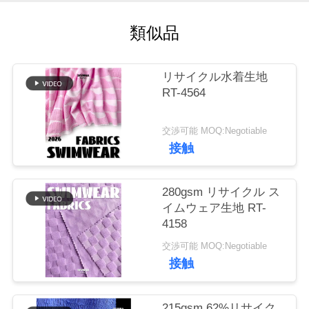
場
旅
類似品
行
リサイクル水着生地
RT-4564
品
質
交渉可能 MOQ:Negotiable
接触
管
理
280gsm リサイクル ス
イムウェア生地 RT-
4158
私
交渉可能 MOQ:Negotiable
達
接触
に
215gsm 62%リサイク