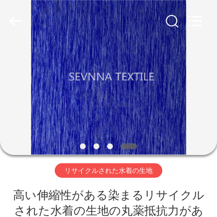
生
地
supplier.
Copyright
©
2019
-
2026
家
SEVNNA
TEXTILE.
All
Rights
Reserved.
プ
ロ
ダ
ク
ト
リサイクルされた水着の生地
VR
高い伸縮性がある染まるリサイクル
された水着の生地の丸薬抵抗力があ
シ