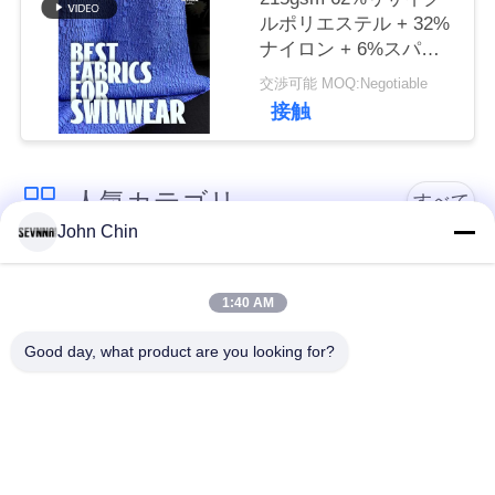
連
ルポリエステル + 32%
ナイロン + 6%スパン
絡
デックス リサイクル水
交渉可能 MOQ:Negotiable
着生地 RT-4646
し
接触
な
さ
人気カテゴリ
すべて
い
John Chin
リサイクルされた水
リサイクルされたナ
着の生地
イロン生地
1:40 AM
ニ
Good day, what product are you looking for?
ュ
リサイクル ポリエス
ライクラのリサイク
テル織物
ルされた生地
ー
ス
エコの友好的な水着
見直すの生地
の生地