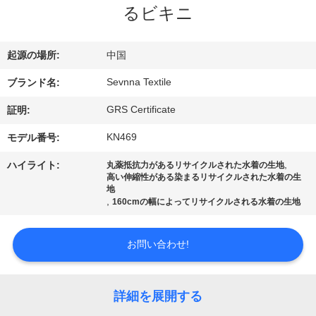
るビキニ
ョ
ー
起源の場所:
中国
Sevnna Textile
ブランド名:
私
GRS Certificate
証明:
達
KN469
モデル番号:
に
,
ハイライト:
丸薬抵抗力があるリサイクルされた水着の生地
高い伸縮性がある染まるリサイクルされた水着の生
つ
地
,
160cmの幅によってリサイクルされる水着の生地
い
て
お問い合わせ!
工
詳細を展開する