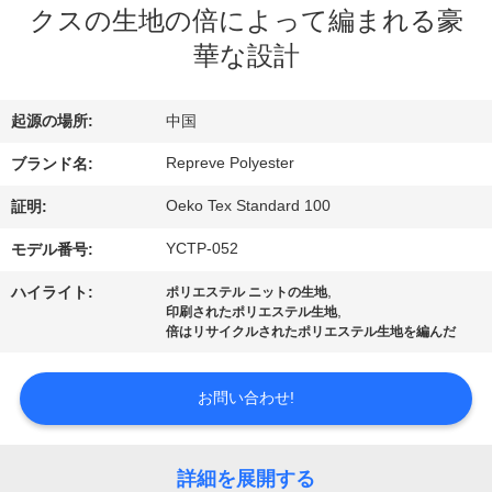
クスの生地の倍によって編まれる豪
ョ
華な設計
ー
起源の場所:
中国
私
Repreve Polyester
ブランド名:
達
Oeko Tex Standard 100
証明:
に
YCTP-052
モデル番号:
つ
,
ハイライト:
ポリエステル ニットの生地
,
印刷されたポリエステル生地
い
倍はリサイクルされたポリエステル生地を編んだ
て
お問い合わせ!
工
詳細を展開する