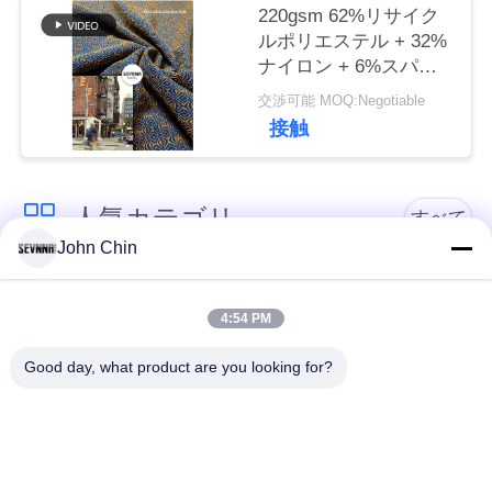
連
220gsm 62%リサイク
ルポリエステル + 32%
絡
ナイロン + 6%スパン
デックス リサイクルポ
し
交渉可能 MOQ:Negotiable
リエステルニット生地
接触
（丸編み用）
な
さ
人気カテゴリ
すべて
い
John Chin
リサイクルされた水
リサイクルされたナ
ニ
着の生地
イロン生地
4:54 PM
ュ
Good day, what product are you looking for?
リサイクル ポリエス
ライクラのリサイク
ー
テル織物
ルされた生地
ス
エコの友好的な水着
見直すの生地