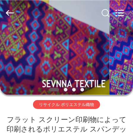
生
地
supplier.
Copyright
©
2019
-
2026
家
SEVNNA
TEXTILE.
All
Rights
Reserved.
プ
ロ
ダ
ク
ト
リサイクル ポリエステル織物
VR
フラット スクリーン印刷物によって
印刷されるポリエステル スパンデッ
シ