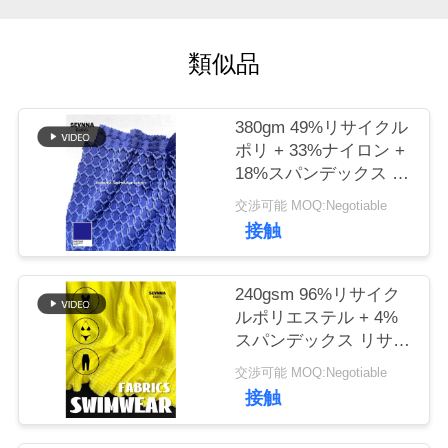
場
旅
類似品
行
380gm 49%リサイクル
品
ポリ + 33%ナイロン +
18%スパンデックス リ
質
サイクルポリエステル
交渉可能 MOQ:Negotiable
布
管
接触
理
240gsm 96%リサイク
ルポリエステル + 4%
私
スパンデックス リサイ
クルポリエステルニッ
交渉可能 MOQ:Negotiable
達
ト丸編み生地
接触
に