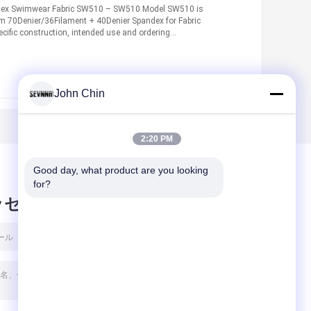
dex Swimwear Fabric SW510 – SW510 Model SW510 is
om 70Denier/36Filament + 40Denier Spandex for Fabric
cific construction, intended use and ordering
John Chin
2:20 PM
Good day, what product are you looking 
for?
ッセージ