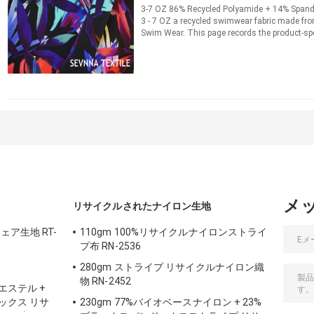
3-7 OZ 86% Recycled Polyamide + 14% Span
3 - 7 OZ a recycled swimwear fabric made fr
Swim Wear. This page records the product-spe
information for material ...
続きを読む
連絡先
メ
リサイクルされたナイロン生地
ェア生地 RT-
110gm 100%リサイクルナイロンストライ
プ布 RN-2536
280gm ストライプ リサイクルナイロン織
物 RN-2452
エステル +
デックス リサ
230gm 77%バイオベースナイロン + 23%