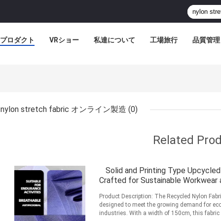
プロダクト
VRショー
私達について
工場旅行
品質管理
nylon stretch fabric オンライン製造
(0)
Related Pro
Solid and Printing Type Upcycled
Crafted for Sustainable Workwear a
Product Description: The Recycled Nylon Fabri
designed to meet the growing demand for eco-
industries. With a width of 150cm, this fabric 