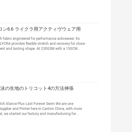
きナイロン6.6 ライクラ用アクティヴウェア用
 fabric engineered for performance activewear. Its
CRA provides flexible stretch and recovery for close-
ment and lasting shape. At 230GSM with a 150CM
と水泳の生地のトリコット4の方法伸張
etch Xlance Plus Last Forever Swim We are one
Supplier and Printer here in Canton China, with more
ial, we started our factory and manufacturing for