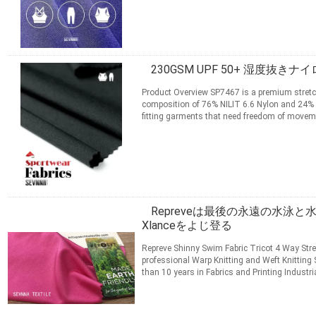
apparel ...
続きを読む
連絡先
230GSM UPF 50+ 湿度抜
Product Overview SP7467 is a premium stretch
composition of 76% NILIT 6.6 Nylon and 24% LY
fitting garments that need freedom of move
usable width, this ...
続きを読む
連絡先
Repreveは最後の永遠の水泳
Xlanceをよじ登る
Repreve Shinny Swim Fabric Tricot 4 Way Str
professional Warp Knitting and Weft Knitting 
than 10 years in Fabrics and Printing Industr
Digital Printing ...
続きを読む
連絡先