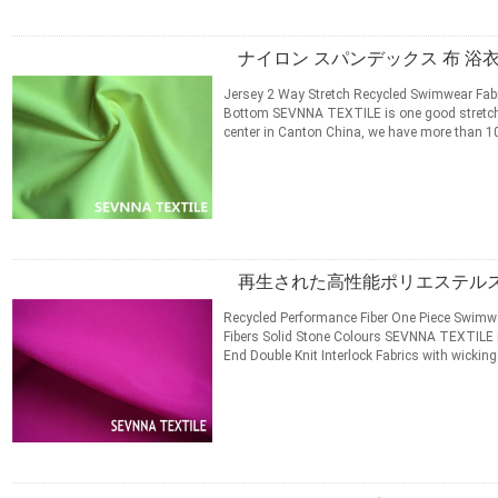
ナイロン スパンデックス 布 浴
Jersey 2 Way Stretch Recycled Swimwear Fabri
Bottom​ SEVNNA TEXTILE is one good stretch
center in Canton China, we have more than 10 
Swimwear, Activewear, ...
続きを読む
連絡先
再生された高性能ポリエステル
Recycled Performance Fiber One Piece Swimwea
Fibers Solid Stone Colours SEVNNA TEXTILE is 
End Double Knit Interlock Fabrics with wicking
Running Gear ...
続きを読む
連絡先