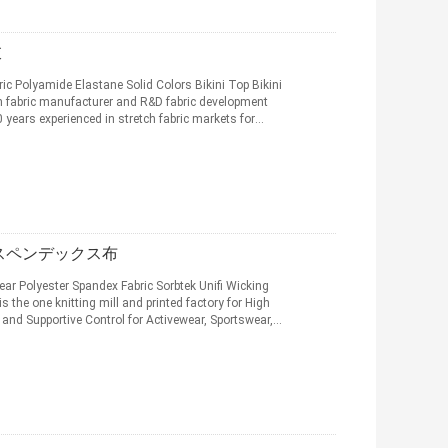
衣
c Polyamide Elastane Solid Colors Bikini Top Bikini
 fabric manufacturer and R&D fabric development
years experienced in stretch fabric markets for
スペンデックス布
r Polyester Spandex Fabric Sorbtek Unifi Wicking
the one knitting mill and printed factory for High
 and Supportive Control for Activewear, Sportswear,