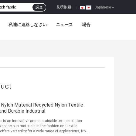
見積依頼
調査
|
Japanese
私達に連絡しなさい
ニュース
場合
duct
 Nylon Material Recycled Nylon Textile
nd Durable Industrial
c is an innovative and sustainable textile solution
conscious materials in the fashion and textile
offers versatility for a wide range of applications, from