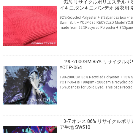
92% リサイクルポリエステル +
イキニ,タンキニ,バンデオ 浴衣用 
92%Recycled Polyester + 8%Spandex Eco Frien
Swim Suit – YCJP-035 RECYCLED Model YCJP-
made from 92%Recycled Polyester + 8%Spandex
records the product...
続きを読む
連絡先
190-200GSM 85% リサイク
YCTP-064
190-200GSM 85% Recycled Polyester + 15% S
YCTP-064 is 190gsm - 200gsm a recycled pol
15%Spandex for Solid Dyed. This page records
ordering information ...
続きを読む
連絡先
3-7 オンス 86% リサイクルポ
ア生地 SW510