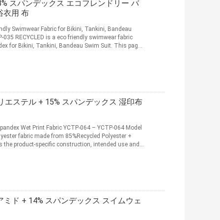
 8% スパンデックス エコフレンドリー バ
浴衣用 布
dly Swimwear Fabric for Bikini, Tankini, Bandeau
035 RECYCLED is a eco friendly swimwear fabric
 for Bikini, Tankini, Bandeau Swim Suit. This page
ルポリエステル + 15% スパンデックス 湿印布
pandex Wet Print Fabric YCTP-064 – YCTP-064 Model
yester fabric made from 85%Recycled Polyester +
 the product-specific construction, intended use and
リアミド + 14% スパンデックス スイムウェ