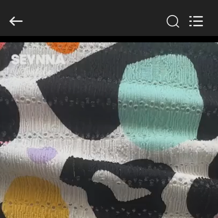
生
地
supplier.
Copyright
©
2019
-
2026
家
SEVNNA
TEXTILE.
All
Rights
Reserved.
プ
ロ
ダ
ク
ト
VR
シ