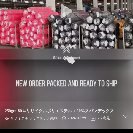
ョ
ー
私
達
に
つ
い
て
250gm 80%リサイクルポリエステル + 20%スパンデックス
リサイクル ポリエステル織物
2026-07-29
25 意見
工