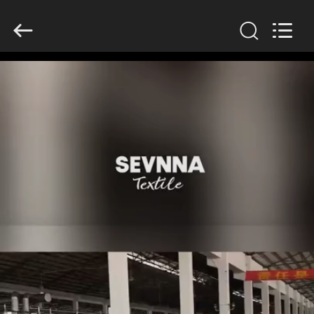
生
地
supplier.
Copyright
©
2019
-
2026
家
SEVNNA
TEXTILE.
All
Rights
Reserved.
プ
ロ
ダ
ク
ト
VR
シ