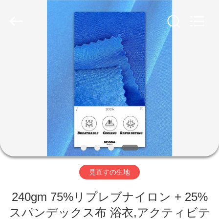
生
地
supplier.
Copyright
©
2019
-
2026
家
SEVNNA
TEXTILE.
All
Rights
Reserved.
プ
ロ
ダ
ク
ト
見直すの生地
VR
240gm 75%リプレブナイロン + 25%
スパンデックス布 浴衣,アクティビテ
シ