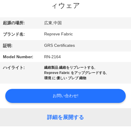
ィウェア
ョ
ー
起源の場所:
広東,中国
Repreve Fabric
ブランド名:
私
GRS Certificates
証明:
達
Model Number:
RN-2164
に
,
ハイライト:
繊維製品 繊維をリプレートする
,
Repreve Fabric をアップグレードする
つ
環境 に 優しい プレブ 織物
い
お問い合わせ!
て
詳細を展開する
工