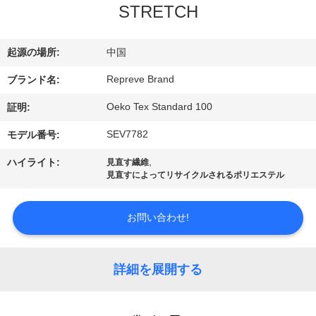
STRETCH
ョ
ー
起源の場所:
中国
Repreve Brand
ブランド名:
私
Oeko Tex Standard 100
証明:
達
SEV7782
モデル番号:
に
,
ハイライト:
見直す繊維
見直すによってリサイクルされるポリエステル
つ
い
お問い合わせ!
て
詳細を展開する
工