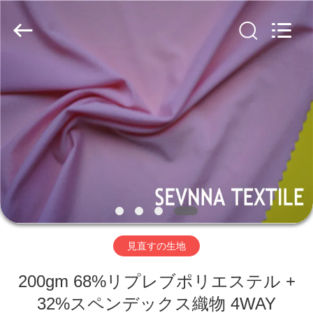
生
地
supplier.
Copyright
©
2019
-
2026
家
SEVNNA
TEXTILE.
All
Rights
Reserved.
プ
ロ
ダ
ク
ト
見直すの生地
VR
200gm 68%リプレブポリエステル +
32%スペンデックス織物 4WAY
シ