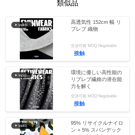
場
類似品
旅
高透気性 152cm 幅 リ
行
プレブ 織物
品
交渉可能 MOQ:Negotiable
接触
質
管
環境に優しい高性能の
リプレブ繊維の潜在能
理
力を解く
交渉可能 MOQ:Negotiable
私
接触
達
95% リサイクルナイロ
に
ン + 5% スパンデック