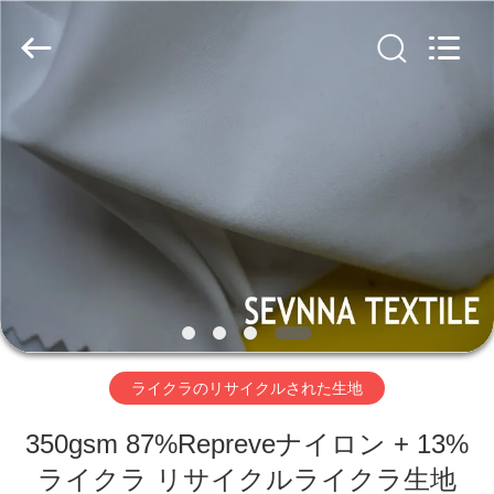
生
地
supplier.
Copyright
©
2019
-
2026
家
SEVNNA
TEXTILE.
All
Rights
Reserved.
プ
ロ
ダ
ク
ト
ライクラのリサイクルされた生地
VR
350gsm 87%Repreveナイロン + 13%
ライクラ リサイクルライクラ生地
シ