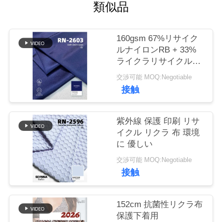
場
類似品
旅
160gsm 67%リサイク
行
ルナイロンRB + 33%
ライクラリサイクルラ
イクラ生地 RN-2603
品
交渉可能 MOQ:Negotiable
接触
質
管
紫外線 保護 印刷 リサ
イクル リクラ 布 環境
理
に 優しい
交渉可能 MOQ:Negotiable
私
接触
達
152cm 抗菌性リクラ布
に
保護下着用