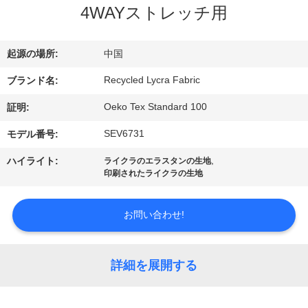
4WAYストレッチ用
ョ
ー
起源の場所:
中国
Recycled Lycra Fabric
ブランド名:
私
Oeko Tex Standard 100
証明:
達
SEV6731
モデル番号:
に
,
ハイライト:
ライクラのエラスタンの生地
印刷されたライクラの生地
つ
い
お問い合わせ!
て
詳細を展開する
工