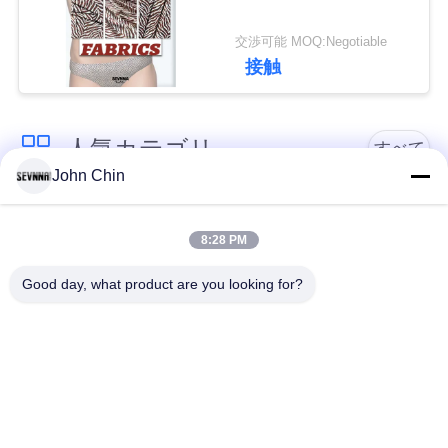
連
交渉可能 MOQ:Negotiable
絡
接触
し
な
人気カテゴリ
すべて
さ
John Chin
い
リサイクルされた水
リサイクルされたナ
着の生地
イロン生地
8:28 PM
ニ
Good day, what product are you looking for?
リサイクル ポリエス
ライクラのリサイク
ュ
テル織物
ルされた生地
ー
エコの友好的な水着
見直すの生地
ス
の生地